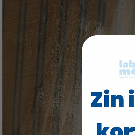
Zin 
kor