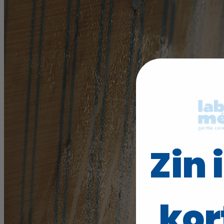
Zin 
kor